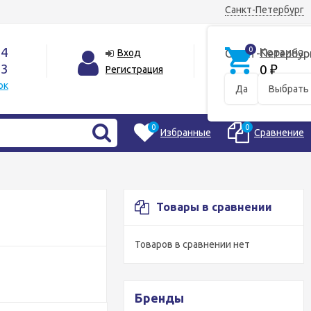
Санкт-Петербург
44
0
Корзина
Вход
Санкт-Петербур
33
0
Регистрация
₽
ок
Да
Выбрать 
0
0
Избранные
Сравнение
Товары в сравнении
Товаров в сравнении нет
Бренды