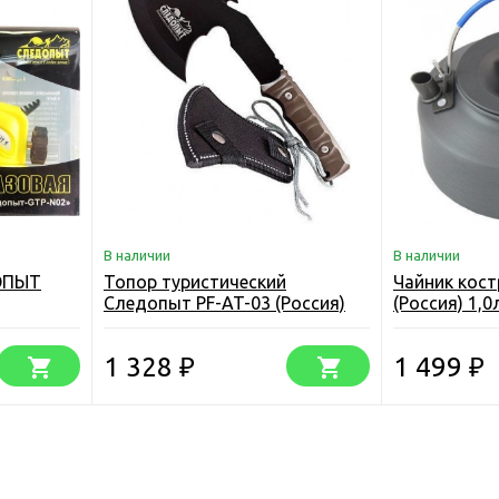
В наличии
В наличии
ОПЫТ
Топор туристический
Чайник кос
Следопыт PF-AT-03 (Россия)
(Россия) 1,0
PF-AT-03
1 328
1 499
₽
₽