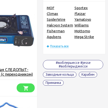
MOF
Sportex
Climax
Flajzar
SpiderWire
Yamatoyo
Halcyon System
Williams
Fisherman
Mottomo
Aqubens
Mega Strike
Показать все
#воблерыессе #jesse
#воблерыджесси
вая СЛЕДОПЫТ-
. (с переходником)
Заводные кольца
Карабин
Приманка