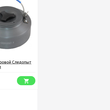
тровой Следопыт
л