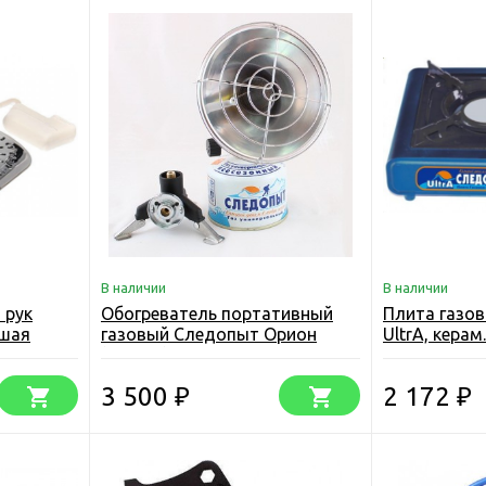
В наличии
В наличии
 рук
Обогреватель портативный
Плита газо
ьшая
газовый Следопыт Орион
UltrA, керам
(Россия)
3 500
2 172
₽
₽