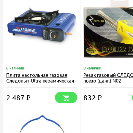
В наличии
В наличии
Плита настольная газовая
Резак газовый СЛЕД
Следопыт Ultra керамическая
пьезо (цанг.) N02
с переходником
2 487
832
₽
₽