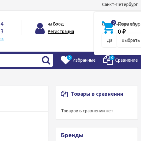
Санкт-Петербург
44
0
Корзина
Вход
Санкт-Петербур
33
0
Регистрация
₽
ок
Да
Выбрать 
0
0
Избранные
Сравнение
Товары в сравнении
Товаров в сравнении нет
Бренды