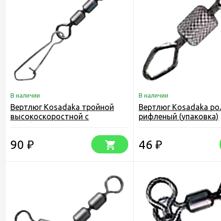
В наличии
В наличии
Вертлюг Kosadaka тройной
Вертлюг Kosadaka р
высокоскоростной с
рифленый (упаковка)
карабином "Hooked snap" (уп)
90
46
₽
₽