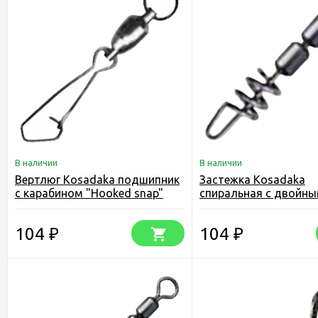
В наличии
В наличии
Вертлюг Kosadaka подшипник
Застежка Kosadaka
с карабином "Hooked snap"
спиральная с двойн
(упаковка)
высокоскоростным
вертлюгом (упаковка
104
104
₽
₽