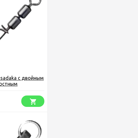
osadaka с двойным
остным
упаковка)