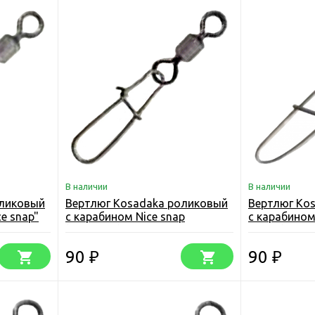
В наличии
В наличии
оликовый
Вертлюг Kosadaka роликовый
Вертлюг Ko
e snap"
с карабином Nice snap
с карабином
(упаковка)
snap" (упако
90
90
₽
₽