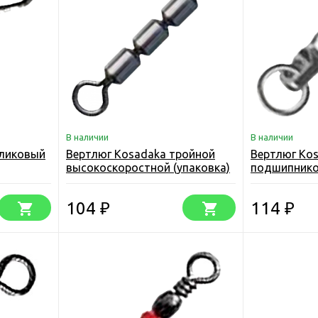
В наличии
В наличии
оликовый
Вертлюг Kosadaka тройной
Вертлюг Ko
высокоскоростной (упаковка)
подшипник
цилиндричес
104
114
₽
₽