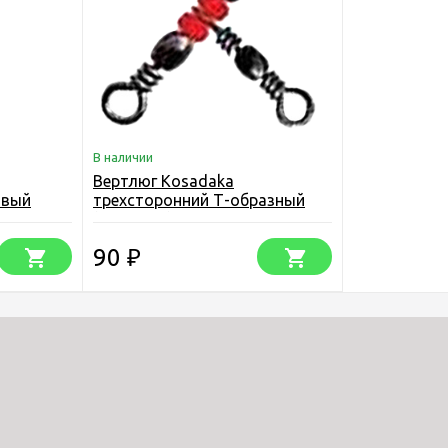
В наличии
Вертлюг Kosadaka
овый
трехсторонний Т-образный
(упаковка)
90
₽