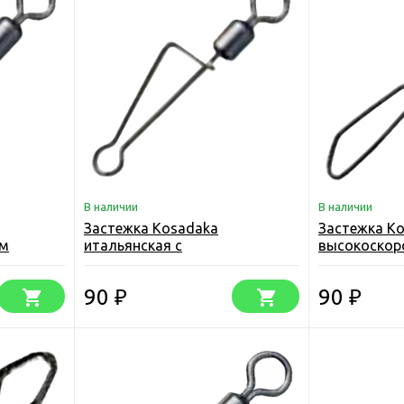
В наличии
В наличии
Застежка Kosadaka
Застежка K
ым
итальянская с
высокоскор
высокоскоростным
вертлюгом (
)
вертлюгом (упаковка)
90
90
₽
₽