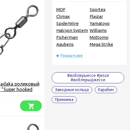
MOF
Sportex
Climax
Flajzar
SpiderWire
Yamatoyo
Halcyon System
Williams
Fisherman
Mottomo
Aqubens
Mega Strike
Показать все
#воблерыессе #jesse
#воблерыджесси
sadaka роликовый
 "Super hooked
Заводные кольца
Карабин
вка)
Приманка