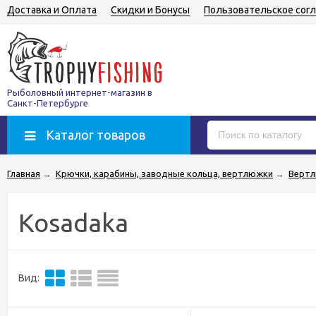
Доставка и Оплата
Скидки и Бонусы
Пользовательское сог
Рыболовный интернет-магазин в
Санкт-Петербурге
Каталог товаров
Главная
→
Крючки, карабины, заводные кольца, вертлюжки
→
Верт
Kosadaka
Вид: