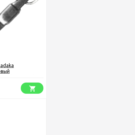
sadaka
овый
кий (упаковка)