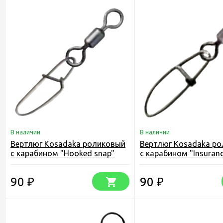
В наличии
В наличии
Вертлюг Kosadaka роликовый
Вертлюг Kosadaka р
с карабином "Hooked snap"
с карабином "Insuranc
(упаковка)
90
90
₽
₽