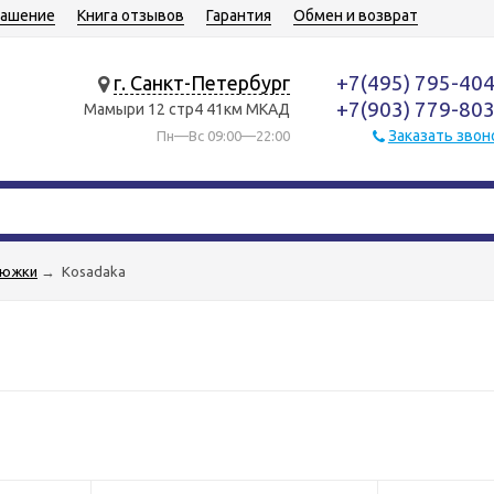
лашение
Книга отзывов
Гарантия
Обмен и возврат
+7(495) 795-40
г. Санкт-Петербург
+7(903) 779-80
Мамыри 12 стр4 41км МКАД
Заказать звон
Пн—Вс 09:00—22:00
люжки
→
Kosadaka