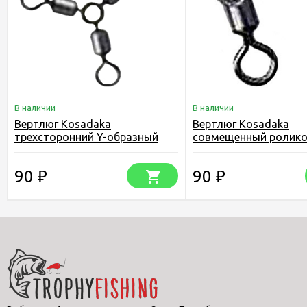
В наличии
В наличии
Вертлюг Kosadaka
Вертлюг Kosadaka
трехсторонний Y-образный
совмещенный ролик
(упаковка)
(упаковка)
90
90
₽
₽