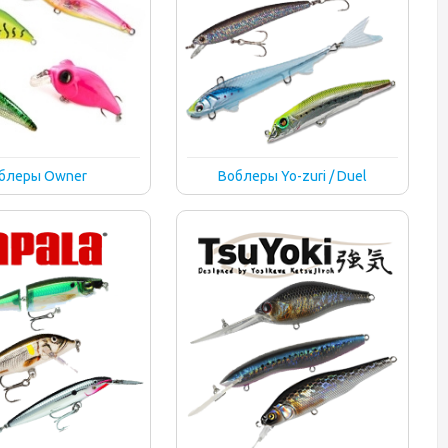
блеры Owner
Воблеры Yo-zuri / Duel