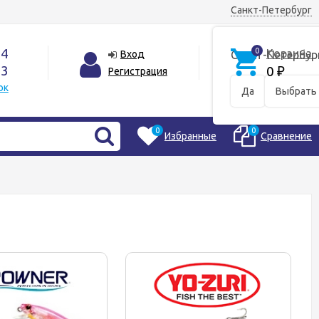
Санкт-Петербург
44
0
Корзина
Вход
Санкт-Петербур
33
0
Регистрация
₽
ок
Да
Выбрать 
0
0
Избранные
Сравнение