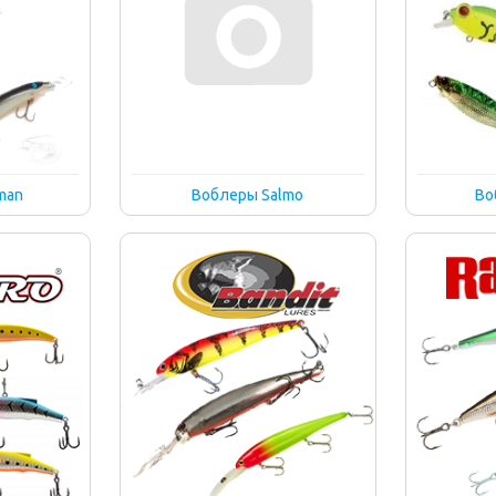
man
Воблеры Salmo
Во