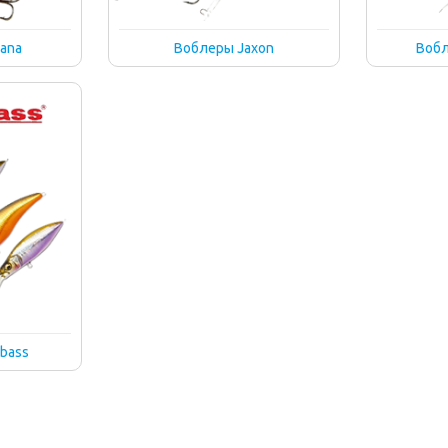
ana
Воблеры Jaxon
Вобл
bass