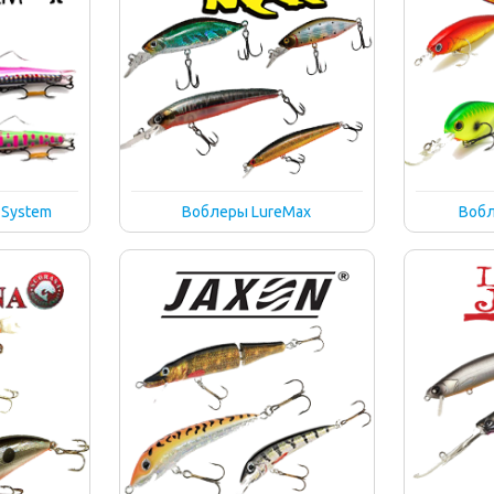
 System
Воблеры LureMax
Вобл