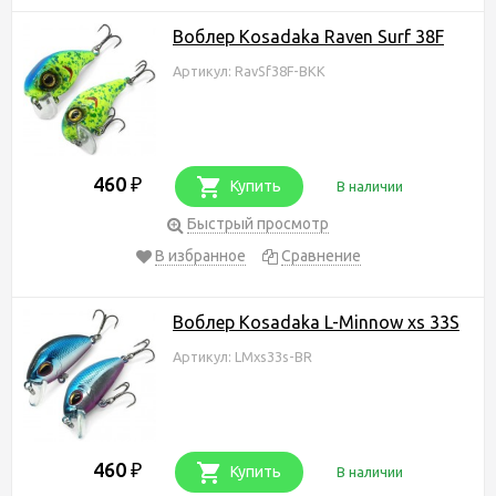
Воблер Kosadaka Raven Surf 38F
Артикул: RavSf38F-BKK
460
₽
Купить
В наличии
Быстрый просмотр
В избранное
Сравнение
Воблер Kosadaka L-Minnow xs 33S
Артикул: LMxs33s-BR
460
₽
Купить
В наличии