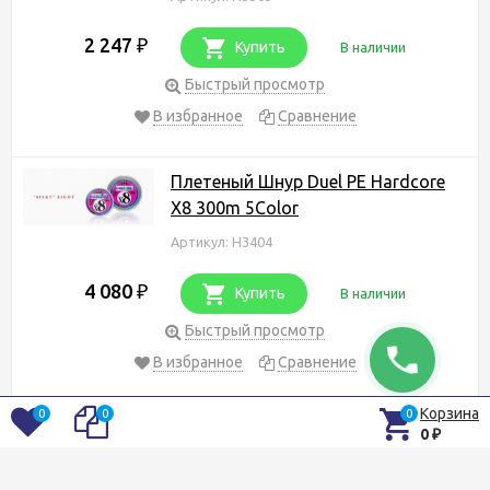
2 247
₽
Купить
В наличии
Быстрый просмотр
В избранное
Сравнение
Плетеный Шнур Duel PE Hardcore
X8 300m 5Color
Артикул: H3404
4 080
₽
Купить
В наличии
Быстрый просмотр
В избранное
Сравнение
Корзина
0
0
0
Плетеный Шнур Duel PE Hardcore
0
₽
X8 200m 5Color
Артикул: H3260